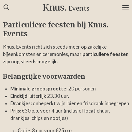
Knus.
Ga
Events
direct
naar
Particuliere feesten bij Knus.
de
Events
hoofdinhoud
Knus. Events richt zich steeds meer op zakelijke
bijeenkomsten en ceremonies, maar
particuliere feesten
zijn nog steeds mogelijk.
Belangrijke voorwaarden
Minimale groepsgrootte:
20 personen
Eindtijd:
uiterlijk 23.30 uur.
Drankjes:
onbeperkt wijn, bier en frisdrank inbegrepen
Prijs:
€30 p.p. voor 4 uur (inclusief locatiehuur,
drankjes, chips en nootjes)
Optie: 3 uur voor €25 p.p.